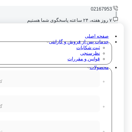
02167953
۷ روز هفته، ۲۴ ساعته پاسخگوی شما هستیم
صفحه اصلی
خدمات پس از فروش و گارانتی
ثبت شکایات
نظرسنجی
قوانین و مقررات
محصولات
کا
گو
تب