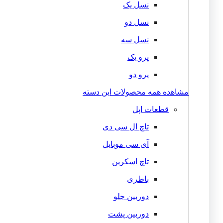
نسل یک
نسل دو
نسل سه
پرو یک
پرو دو
مشاهده همه محصولات این دسته
قطعات اپل
تاچ ال سی دی
آی سی موبایل
تاچ اسکرین
باطری
دوربین جلو
دوربین پشت