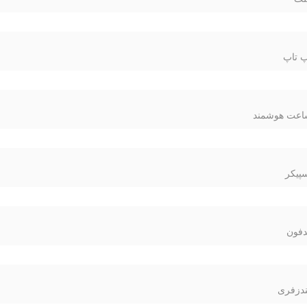
 تاپ
عت هوشمند
پیکر
فون
دزفری