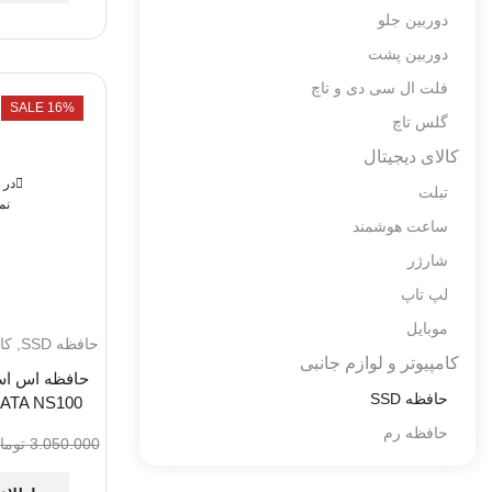
دوربین جلو
دوربین پشت
فلت ال سی دی و تاچ
SALE 16%
گلس تاچ
کالای دیجیتال
در 
تبلت
نم
ساعت هوشمند
شارژر
لپ تاپ
موبایل
حافظه SSD
,
کا
کامپیوتر و لوازم جانبی
حافظه SSD
ATA NS100
حافظه رم
3.050.000
توما