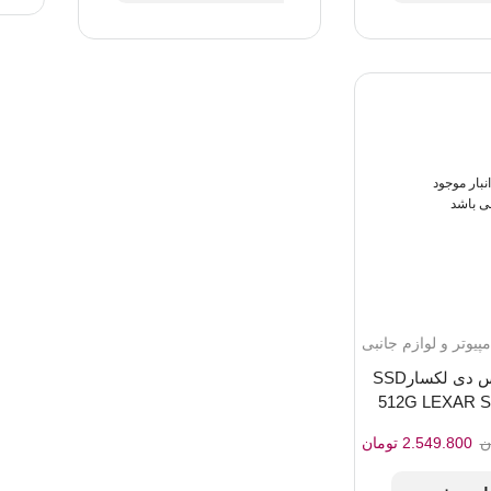
انبار موجود
ی باشد
مپیوتر و لوازم جانبی
حافظه اس اس دی لکسارSSD
512G LEXAR S
قیمت
قیمت
ن
2.549.800
تومان
اصلی:
فعلی:
3.050.000 تومان
2.549.800 تومان.