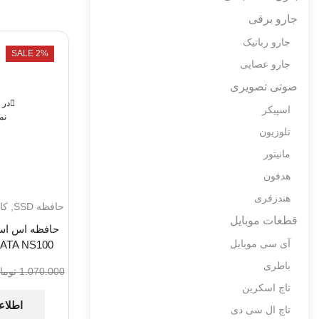
جارو برقی
جارو رباتیک
SALE 2%
جارو عصایی
صوتی تصویری
در 
اسپیکر
نم
تلوزیون
مانیتور
هدفون
هندزفری
حافظه SSD
,
کا
قطعات موبایل
آی سی موبایل
ATA NS100
باطری
1.070.000
توما
تاچ اسکرین
اطلاع
تاچ ال سی دی