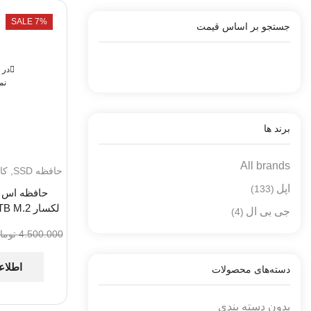
هر
صفحه
SALE 7%
جستجو بر اساس قیمت
در 
نم
برند ها
All brands
حافظه SSD
,
کا
اپل
(133)
حافظه اس ا
لکسار Lexar LNM620 1TB M.2
جی بی ال
(4)
4.500.000
توما
اطلاع
دسته‌های محصولات
بدون دسته بندی