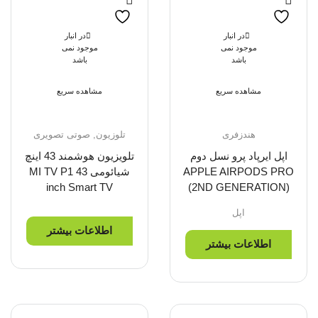
در انبار
در انبار
موجود نمی
موجود نمی
باشد
باشد
مشاهده سریع
مشاهده سریع
هندزفری
تلوزیون
,
صوتی تصویری
اپل ایرپاد پرو نسل دوم
تلویزیون هوشمند 43 اینچ
APPLE AIRPODS PRO
شیائومی MI TV P1 43
inch Smart TV
(2ND GENERATION)
اپل
اطلاعات بیشتر
اطلاعات بیشتر