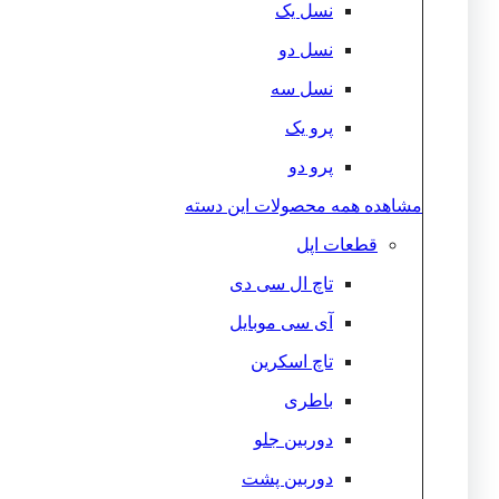
نسل یک
نسل دو
نسل سه
پرو یک
پرو دو
مشاهده همه محصولات این دسته
قطعات اپل
تاچ ال سی دی
آی سی موبایل
تاچ اسکرین
باطری
دوربین جلو
دوربین پشت