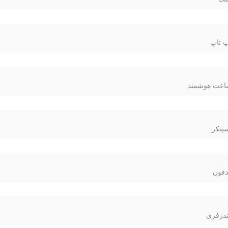
 تاپ
عت هوشمند
پیکر
فون
دزفری