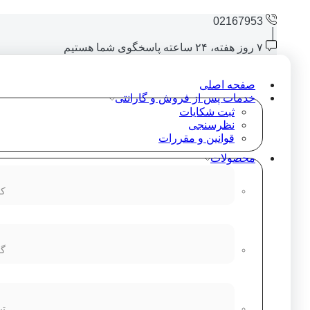
02167953
۷ روز هفته، ۲۴ ساعته پاسخگوی شما هستیم
صفحه اصلی
خدمات پس از فروش و گارانتی
ثبت شکایات
نظرسنجی
قوانین و مقررات
محصولات
کا
گو
تب