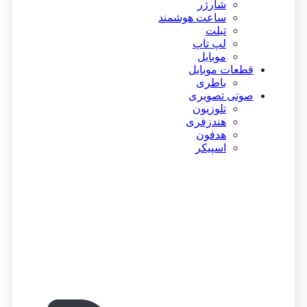
شارژر
ساعت هوشمند
تبلت
لپ تاپ
موبایل
قطعات موبایل
باطری
صوتی تصویری
تلوزیون
هندزفری
هدفون
اسپیکر