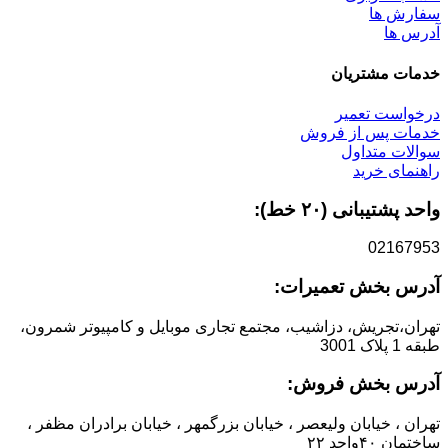
سفارش ها
آدرس ها
خدمات مشتریان
درخواست تعمیر
خدمات پس از فروش
سوالات متداول
راهنمای خرید
واحد پشتیبانی (۲۰ خط):
02167953
آدرس بخش تعمیرات:
تهران،تجریش، دزاشیب، مجتمع تجاری موبایل و کامپیوتر شمرون،
طبقه 1 پلاک 3001
آدرس بخش فروش:
تهران ، خیابان ولیعصر ، خیابان بزرگمهر ، خیابان برادران مظفر ،
ساختمان ۴۰واحد ۲۲