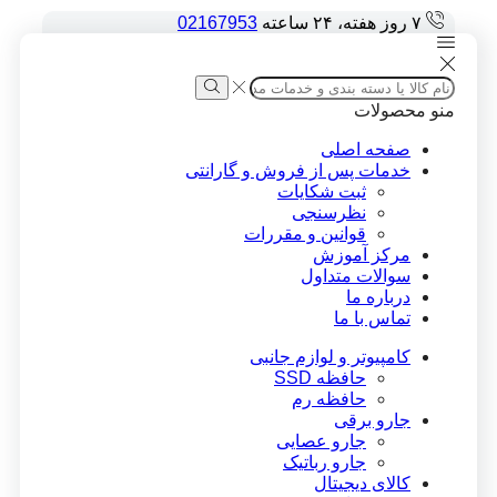
۷ روز هفته، ۲۴ ساعته
02167953
Search
input
Search
منو
محصولات
صفحه اصلی
خدمات پس از فروش و گارانتی
ثبت شکایات
نظرسنجی
قوانین و مقررات
مرکز آموزش
سوالات متداول
درباره ما
تماس با ما
کامپیوتر و لوازم جانبی
حافظه SSD
حافظه رم
جارو برقی
جارو عصایی
جارو رباتیک
کالای دیجیتال