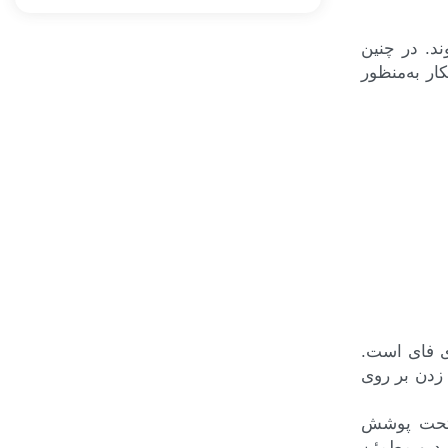
د. در چنین
ر به‌منظور
ی فای است.
زدن بر روی
 تحت پوشش
ید و مطمئن