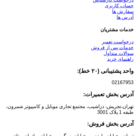
حساب کاربری
سفارش ها
آدرس ها
خدمات مشتریان
درخواست تعمیر
خدمات پس از فروش
سوالات متداول
راهنمای خرید
واحد پشتیبانی (۲۰ خط):
02167953
آدرس بخش تعمیرات:
تهران،تجریش، دزاشیب، مجتمع تجاری موبایل و کامپیوتر شمرون،
طبقه 1 پلاک 3001
آدرس بخش فروش:
تهران ، خیابان ولیعصر ، خیابان بزرگمهر ، خیابان برادران مظفر ،