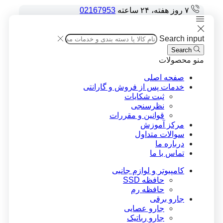
۷ روز هفته، ۲۴ ساعته
02167953
Search input
Search
منو
محصولات
صفحه اصلی
خدمات پس از فروش و گارانتی
ثبت شکایات
نظرسنجی
قوانین و مقررات
مرکز آموزش
سوالات متداول
درباره ما
تماس با ما
کامپیوتر و لوازم جانبی
حافظه SSD
حافظه رم
جارو برقی
جارو عصایی
جارو رباتیک