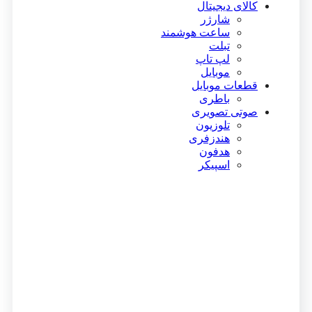
کالای دیجیتال
شارژر
ساعت هوشمند
تبلت
لپ تاپ
موبایل
قطعات موبایل
باطری
صوتی تصویری
تلوزیون
هندزفری
هدفون
اسپیکر