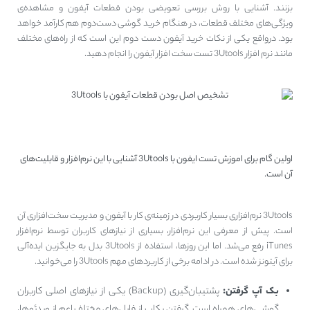
بزنند. آشنایی با روش بررسی تعویضی بودن قطعات آیفون و مشاهده‌ی
ویژگی‌های مختلف قطعات، در هنگام خرید گوشی دست‌دوم هم کارآمد خواهد
بود. درواقع یکی از نکات خرید آیفون دست دوم این است که از راه‌های مختلف
مانند نرم افزار 3Utools تست سخت افزار آیفون را انجام دهید.
آموزش تست آیفون با 3Utools
اولین گام برای اموزش تست ایفون با 3Utools آشنایی با این نرم‌افزار و قابلیت‌های
آن است.
3Utools نرم‌افزاری بسیار کاربردی در زمینه‌ی کار با آیفون و مدیریت سخت‌افزاری آن
است. پیش از معرفی این نرم‌افزار، بسیاری از نیازهای کاربران توسط نرم‌افزار
iTunes رفع می‌شد. اما این روزها، استفاده از 3Utools بدل به جایگزین ایده‌آلی
برای آیتونز شده است. در ادامه برخی از کاربردهای مهم 3Utools را می‌خوانید.
بک آپ گرفتن:
پشتیبان‌گیری (Backup) یکی از نیازهای اصلی کاربران
گوشی‌های همراه است. گرفتن بکاپ از فایل‌های مختلف اعم از ویدئوها،