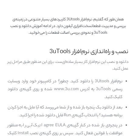
با 3Utools
همان‌طور که گفتیم، نرم‌افزار 3Utools کاربردهای بسیار متنوعی در زمینه‌ی
بررسی و مدیریت قطعاتسخت‌افزاری آیفون دارد. در ادامه آموزش دانلود و نصب
3uTools و نحوه‌ی بررسی اصالت قطعات را می‌خوانید.
نصب و راه‌اندازی نرم‌افزار 3uTools
دانلود و نصب این نرم‌افزار کار بسیار ساده‌ای‌ست. برای این منظور طبق مراحل زیر
عمل کنید.
نرم‌افزار 3Utools را دانلود کنید. چطور؟ در کامپیوتر خود وارد وبسایت
رسمی 3uTools به آدرس www.3u.com شده و روی گزینه‌ی دانلود
کلیک کنید.
بعد از دانلود یک پنجره باز شده و از شما می‌پرسد که آیا مایل به اجرا کردن
برنامه هستید؟ با انتخاب گزینه‌ی Run فایل دانلود شده را اجرا کنید.
در پنجره‌ی باز شده در کنار گزینه‌ی I agree EULA تیک آبی را به منظور
موافقت با قوانین فعال کنید. سپس بر روی گزینه‌ی نصب Install کلیک