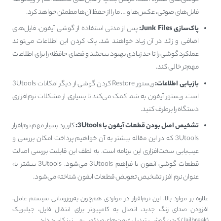
فایل‌های صوتی، عکس‌ها و … ما را از حفظ آن‌ها مطمئن خواهد کرد.
پاک‌سازی Junk Files:
پس از مدتی استفاده از گوشی آیفون، فایل‌های
اضافی و زائد در آن زیاد خواهند شد. پاک کردن این اطلاعات می‌تواند
عملکرد گوشی را تا حد زیادی بهبود ببخشد و فضای حافظه را برای اطلاعات
مهم‌تر خالی کند.
بازیابی اطلاعات:
ریستور Restore کردن گوشی از دیگر امکانات 3Utools
است. ریستور آیفون به شما کمک می‌کند تا بسیاری از مشکلات نرم‌افزاری
دستگاه را برطرف کنید.
تشخیص اصل بودن قطعات آیفون با 3Utools:
کاربرد بسیار مهم نرم‌افزار
3Utools که در این مقاله بیشتر به آن خواهیم پرداخت امکان بررسی و
عیب‌یابی سخت‌افزاری این برنامه است. به لطف این قابلیت بررسی اصالت
قطعات گوشی آیفون با فراهم 3Utools می‌شود. 3Utools بیشتر به
عنوان نرم افزار تشخیص تعویض قطعات ایفون شناخته می‌شود.
علاوه بر موارد بالا، این نرم‌افزار در مواردی هم‌چون به‌روزرسانی سیستم عامل،
افزودن صدای زنگ جدید، اتصال به کامپیوتر برای انتقال فایل، جیلبریک
(Jailbreak) کردن گوشی، تبدیل فرمت‌های ویدئویی و … نیز کاربرد دارد.