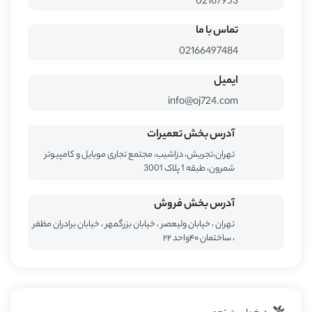
02167953
تماس با ما
02166497484
ایمیل
info@oj724.com
آدرس بخش تعمیرات
تهران،تجریش، دزاشیب، مجتمع تجاری موبایل و کامپیوتر
شمرون، طبقه 1 پلاک 3001
آدرس بخش فروش
تهران ، خیابان ولیعصر ، خیابان بزرگمهر ، خیابان برادران مظفر
، ساختمان ۴۰واحد ۲۲