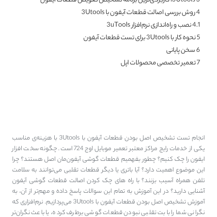
3
3Utools، کاربردی‌ترین برنامه تشخیص تعویض قطعات ایفون
4
روش بررسی اصالت قطعات آیفون با 3Utools
4.1
نصب و راه‌اندازی نرم‌افزار 3uTools
5
نحوه کار با 3Utools برای تست قطعات آیفون
6
سخن پایانی
7
تعمیر تخصصی محصولات اپل
آموزش تشخیص اصل بودن
قطعات آیفون با 3Utools
انجام تست تشخیص اصل بودن قطعات آیفون با 3Utools با هزینه‌ی مناسب
یکی از خدمات رایج مراکز معتبر تعمیر موبایل اوج 724 است. چگونه سخت افزار
ایفون را چک کنیم؟ چطور بفهمیم قطعات گوشی آیفون‌مان اصل هستند؟ چرا
این موضوع اهمیت دارد؟ آیا باتری یا دیگر قطعات تقلبی می‌توانند به سلامت
تلفن همراه آسیب بزنند؟ با راه های چک کردن اصالت قطعات گوشی آیفون
آشنایی دارید؟ در این آموزش به تمام این سوالات پاسخ داده و مهم‌تر از آن، به
آموزش تشخیص اصل بودن قطعات آیفون با 3Utools می‌پردازیم. نرم‌افزاری که
نگرانی شما را بابت تقلبی نبودن قطعات گوشی برطرف کرده، یا باعث نگران‌تر