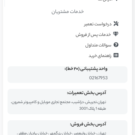
خدمات مشتریان
درخواست تعمیر
خدمات پس از فروش
سوالات متداول
راهنمای خرید
واحد پشتیبانی (۲۰ خط):
02167953
آدرس بخش تعمیرات:
تهران،تجریش، دزاشیب، مجتمع تجاری موبایل و کامپیوتر شمرون،
طبقه 1 پلاک 3001
آدرس بخش فروش:
تهران ، خیابان ولیعصر ، خیابان بزرگمهر ، خیابان برادران مظفر ،