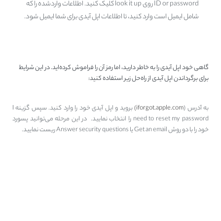
ID or password روی look it up کلیک کنید. اطلاعات وارد‌شده را که
شامل ایمیل است وارد کنید، تا اطلاعات اپل آیدی برای شما ایمیل شود.
بازیابی پسورد اپل آیدی
گاهی خود اپل آیدی را به خاطر دارید، اما رمز آن را فراموش کرده‌اید. در این شرایط
برای برگرداندن اپل آیدی از راه‌حل‌ زیر استفاده کنید:
به آدرس (
iforgot.apple.com)
بروید و اپل آیدی خود را وارد کنید. سپس گزینه I
need to reset my password را انتخاب نمایید. در این مرحله می‌توانید پسورد
خود را با دو روش Get an email یا Answer security questions ریست نمایید.
مشکل غلط بودن پسورد اپل آیدی
(your apple ID or password is
incorrect)