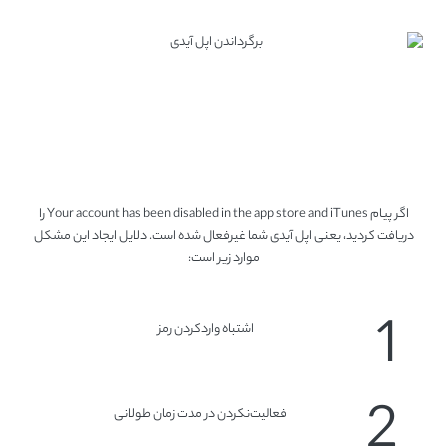
مشکل غیر‌فعال‌شدن اپل آیدی در
store and iTunes
اگر پیام Your account has been disabled in the app store and iTunes را
دریافت کردید، یعنی اپل آیدی شما غیر‌فعال شده است. دلایل ایجاد این مشکل
موارد زیر است:
1
اشتباه وارد‌کردن رمز
2
فعالیت‌نکردن در مدت زمان طولانی