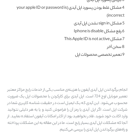
3
بازیابی پسورد اپل آیدی
4
مشکل غلط بودن پسورد اپل آیدی (your apple ID or password is
incorrect)
5
مشکل sign in نشدن اپل آیدی
6
رفع مشکل Iphone is disable
7
مشکل This Apple ID is not active
8
سخن آخر
9
تعمیر تخصصی محصولات اپل
ترفندهای برگرداندن اپل آیدی
انجام برگرداندن اپل آیدی آیفون با هزینه‌ی مناسب یکی از خدمات رایج مراکز معتبر
تعمیر موبایل اوج 724 است. اپل آیدی برای کار‌کردن با محصولات اپل یک ضرورت
محسوب می‌شود. این آیدی که یک ایمیل است در حقیقت شناسه کاربری شما در
شرکت اپل است. اگر اپل آیدی یا رمز آن را فراموش کنید و یا به هر دلیلی نتوانید
وارد اکانت خود شوید، قادر نخواهید بود از اکثر امکانات آیفون استفاده نمایید. از
آنجا که مشکلات اپل آیدی بسیار رایج است، ما در این مقاله به این مشکلات پرداخته
و راه‌های برگرداندن اپل آیدی را بررسی می‌کنیم.