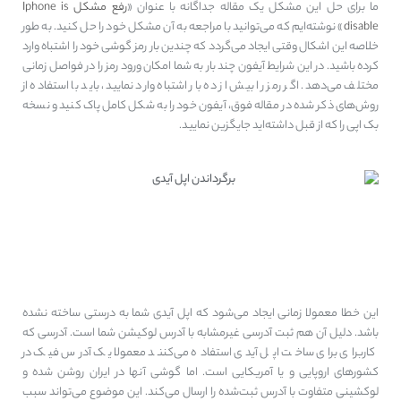
ما برای حل این مشکل یک مقاله جداگانه با عنوان «
رفع مشکل Iphone is
disable
» نوشته‌ایم که می‌توانید با مراجعه به آن مشکل خود را حل کنید. به طور
خلاصه این اشکال وقتی ایجاد می‌گردد که چندین بار رمز گوشی خود را اشتباه وارد
کرده باشید. در این شرایط آیفون چند بار به شما امکان ورود رمز را در فواصل زمانی
مختلف می‌دهد. اگر رمز را بیش از ده بار اشتباه وارد نمایید، باید با استفاده از
روش‌های ذکر شده در مقاله فوق، آیفون خود را به شکل کامل پاک کنید و نسخه
بک ‌اپی را که از قبل داشته‌اید جایگزین نمایید.
مشکل This Apple ID is not
active
این خطا معمولا زمانی ایجاد می‌شود که اپل آیدی شما به درستی ساخته نشده
باشد. دلیل آن هم ثبت آدرسی غیر‌مشابه با آدرس لوکیشن شما است. آدرسی که
کاربرای برای ساخت اپل آیدی استفاده می‌کنند معمولا یک آدرس فیک در
کشورهای اروپایی و یا آمریکایی است. اما گوشی آنها در ایران روشن شده و
لوکشینی متفاوت با آدرس ثبت‌شده را ارسال می‌کند. این موضوع می‌تواند سبب