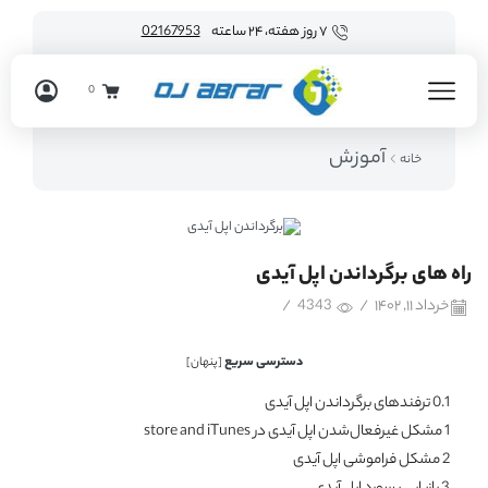
۷ روز هفته، ۲۴ ساعته
02167953
0
آموزش
خانه
راه‌ های برگرداندن اپل آیدی
خرداد ۱۱, ۱۴۰۲
/
4343
/
دسترسی سریع
[
پنهان
]
0.1
ترفندهای برگرداندن اپل آیدی
1
مشکل غیر‌فعال‌شدن اپل آیدی در store and iTunes
2
مشکل فراموشی اپل آیدی