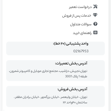
درخواست تعمیر
خدمات پس از فروش
سوالات متداول
راهنمای خرید
واحد پشتیبانی (۲۰ خط):
02167953
آدرس بخش تعمیرات:
تهران،تجریش، دزاشیب، مجتمع تجاری موبایل و کامپیوتر شمرون،
طبقه 1 پلاک 3001
آدرس بخش فروش:
تهران ، خیابان ولیعصر ، خیابان بزرگمهر ، خیابان برادران مظفر ،
ساختمان ۴۰واحد ۲۲