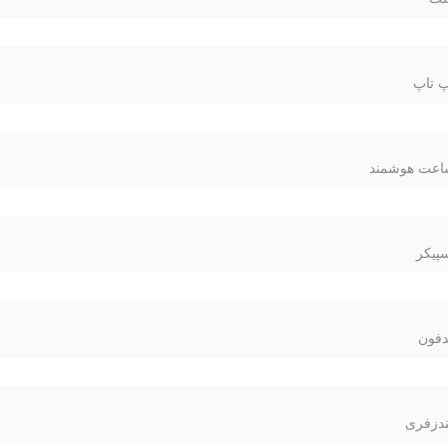
 تاپ
عت هوشمند
پیکر
فون
دزفری