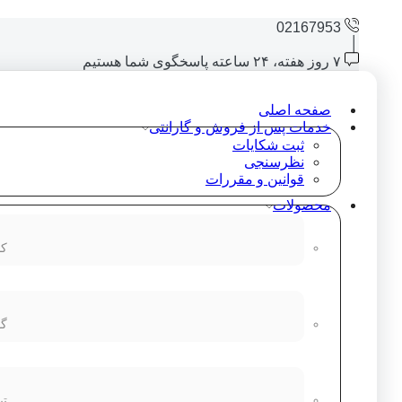
02167953
۷ روز هفته، ۲۴ ساعته پاسخگوی شما هستیم
صفحه اصلی
خدمات پس از فروش و گارانتی
ثبت شکایات
نظرسنجی
قوانین و مقررات
محصولات
کا
گو
تب