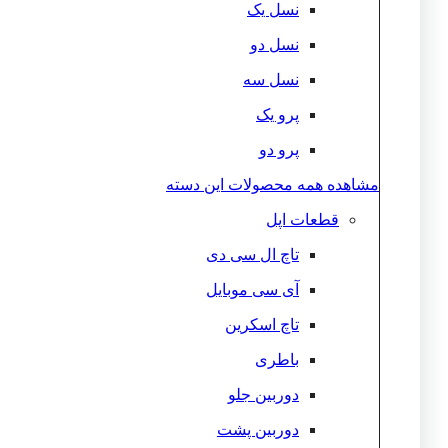
نسل یک
نسل دو
نسل سه
پرو یک
پرو دو
مشاهده همه محصولات این دسته
قطعات اپل
تاچ ال سی دی
آی سی موبایل
تاچ اسکرین
باطری
دوربین جلو
دوربین پشت