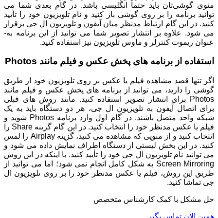
منوی گوشی‌تان باید حتماً انگلیسی باشد. در گام بعدی شما می
توانید برنامه را بر روی گوشی باز کنید و نام تلویزیون خود را تأیید
کنید. در این گام ارتباط مدنظر میان آیفون و تلویزیون ال جی برقرار
می شود. علاوه بر انتشار تصویر شما می توانید از این برنامه به-
عنوان ریموت کنترلر و ماوس تلویزیون نیز استفاده کنید.
استفاده از برنامه های پخش عکس و فیلم مانند Photos
اگر تنها قصد مشاهده فیلم یا عکس بر روی تلویزیون خود از طریق
گوشی را دارید، می توانید از برنامه های پخش عکس و فیلم مانند
Photos برای انتشار تصویر استفاده کنید. مانند روش های قبلی
برای اتصال آیفون به تلویزیون ال جی، هر دو دستگاه باید به یک
شبکه واحد متصل باشند. در گام اول وارد برنامه Photos شوید و
فیلم یا عکس مدنظر خود را انتخاب کنید. در این گام گزینه Share را
انتخاب کنید و از منویی که مشاهده می کنید، گزینه Airplay را لمس
کنید. در این بخش لیستی از دستگاه اطراف نمایش داده می شود و
می توانید نام تلویزیون ال جی خود را تأیید کنید. با اینکه در این روش
Screen Mirroring به شکل کامل انجام نمی شود؛ اما می توانید از
طریق این روش، فیلم یا عکس مدنظر خود را بر روی تلویزیون ال
جی تماشا کنید.
حل مشکل با کمک کارشناس متخصص
همین الان تماس بگیر