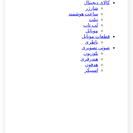
کالای دیجیتال
شارژر
ساعت هوشمند
تبلت
لپ تاپ
موبایل
قطعات موبایل
باطری
صوتی تصویری
تلوزیون
هندزفری
هدفون
اسپیکر