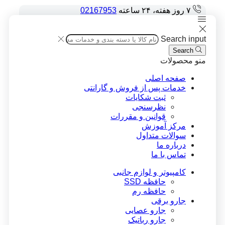
۷ روز هفته، ۲۴ ساعته
02167953
Search input
Search
منو
محصولات
صفحه اصلی
خدمات پس از فروش و گارانتی
ثبت شکایات
نظرسنجی
قوانین و مقررات
مرکز آموزش
سوالات متداول
درباره ما
تماس با ما
کامپیوتر و لوازم جانبی
حافظه SSD
حافظه رم
جارو برقی
جارو عصایی
جارو رباتیک