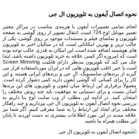
نحوه اتصال آیفون به تلویزیون ال جی
انجام تمامی تعمییرات آیفون با هزینه‌ی مناسب در مراکز معتبر
تعمیر موبایل اوج 724 است. انتقال تصویر از روی گوشی به صفحه
تلویزیون و تماشای فیلم و مستندات موجود بر روی گوشی، یکی از
جالب ترین و بهترین امکاناتی است که در سالیان اخیر به تلویزیون
های هوشمند اضافه شده است. این امکان به قدری جالب توجه بوده
است که امروزه اگر کسی علاقه به خرید تلویزیون داشته باشد، ابتدا
چک می کند که تلویزیون مدنظر دارای قابلیت Screen Mirroring
است یا خیر. اغلب تلویزیون هایی که در ایران مورداستفاده قرار می
گیرند از برندهای سامسونگ، ال جی و برندهای ایرانی هستند و این
کار را برای کسانی که گوشی آیفون دارند کمی دشوار کرده است.
معمولاً برقراری این ارتباط میان آیفون و تلویزیون های این برندها
آسان نیست و برای دستیابی به موفقیت باید چند روش مختلف را
امتحان کنید. در ادامه این مطلب از وب سایت اوج بنا داریم به
بررسی نحوه اتصال آیفون به تلویزیون ال جی بپردازیم و چند راهکار
مختلف برای ایجاد این ارتباط را به شما معرفی کنیم. اگر شما نیز
علاقه مندید در این مورد اطلاعات بیشتری به دست آوردید تا پایان
این مطلب همراه ما باشید.