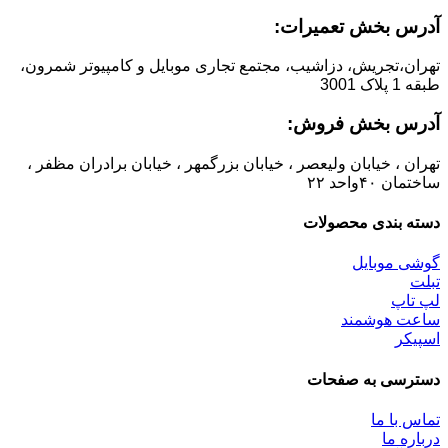
آدرس بخش تعمیرات:
تهران،تجریش، دزاشیب، مجتمع تجاری موبایل و کامپیوتر شمرون،
طبقه 1 پلاک 3001
آدرس بخش فروش:
تهران ، خیابان ولیعصر ، خیابان بزرگمهر ، خیابان برادران مظفر ،
ساختمان ۴۰واحد ۲۲
دسته بندی محصولات
گوشی موبایل
تبلت
لپ تاپ
ساعت هوشمند
اسپیکر
دسترسی به صفحات
تماس با ما
درباره ما