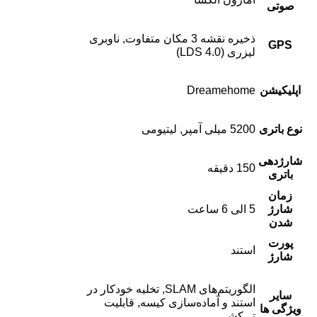
صوتی
ذخیره نقشه 3 مکان متفاوت, ناوبری
GPS
لیزری (LDS 4.0)
اپلیکیشن
Dreamehome
نوع باتری
5200 میلی آمپر, لیتیومی
شارژدهی
150 دقیقه
باتری
زمان
شارژ
5 الی 6 ساعت
شدن
پورت
استند
شارژ
الگوریتم‌های SLAM, تخلیه خودکار در
سایر
استند و آماده‌سازی کیسه, قابلیت
ویژگی ها
تی‌کشی