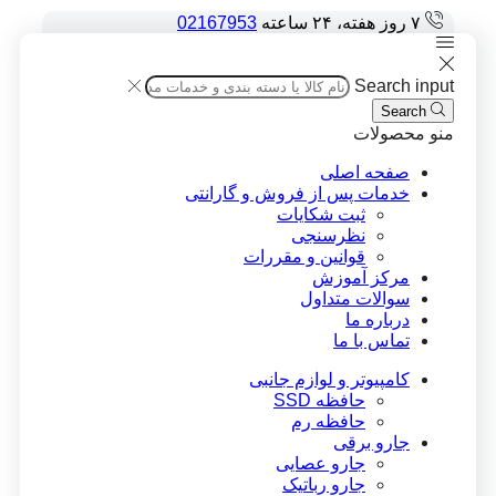
۷ روز هفته، ۲۴ ساعته
02167953
Search input
Search
منو
محصولات
صفحه اصلی
خدمات پس از فروش و گارانتی
ثبت شکایات
نظرسنجی
قوانین و مقررات
مرکز آموزش
سوالات متداول
درباره ما
تماس با ما
کامپیوتر و لوازم جانبی
حافظه SSD
حافظه رم
جارو برقی
جارو عصایی
جارو رباتیک