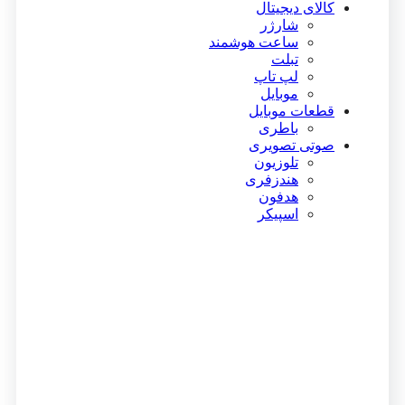
کالای دیجیتال
شارژر
ساعت هوشمند
تبلت
لپ تاپ
موبایل
قطعات موبایل
باطری
صوتی تصویری
تلوزیون
هندزفری
هدفون
اسپیکر