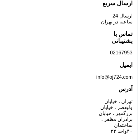
ارسال سریع
ارسال 24
ساعته در تهران
تماس با
پشتیبانی
02167953
ایمیل
info@oj724.com
آدرس
تهران ، خیابان
ولیعصر ، خیابان
بزرگمهر ، خیابان
برادران مظفر ،
ساختمان
۴۰واحد ۲۲