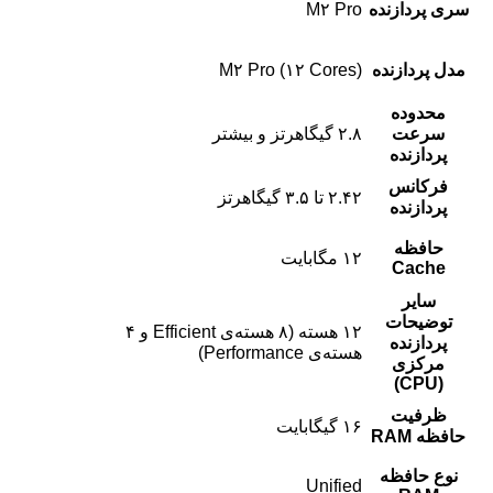
سری پردازنده
M۲ Pro
مدل پردازنده
M۲ Pro (۱۲ Cores)
محدوده
سرعت
۲.۸ گیگاهرتز و بیشتر
پردازنده
فرکانس
۲.۴۲ تا ۳.۵ گیگاهرتز
پردازنده
حافظه
۱۲ مگابایت
Cache
سایر
توضیحات
۱۲ هسته (۸ هسته‌ی Efficient و ۴
پردازنده
هسته‌ی Performance)
مرکزی
(CPU)
ظرفیت
۱۶ گیگابایت
حافظه RAM
نوع حافظه
Unified