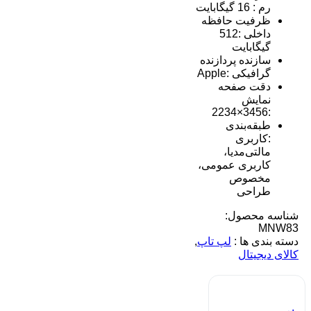
رم : 16 گیگابایت
ظرفیت حافظه
داخلی :512
گیگابایت
سازنده پردازنده
گرافیکی :Apple
دقت صفحه
نمایش
:3456×2234
طبقه‌بندی
:کاربری
مالتی‌مدیا،
کاربری عمومی،
مخصوص
طراحی
شناسه محصول:
MNW83
دسته بندی ها :
لپ تاپ
,
کالای دیجیتال