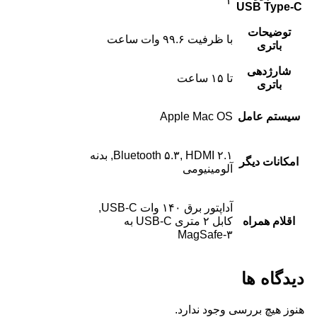
۳
USB Type-C
توضیحات
با ظرفیت ۹۹.۶ وات ساعت
باتری
شارژدهی
تا ۱۵ ساعت
باتری
سیستم عامل
Apple Mac OS
Bluetooth ۵.۳, HDMI ۲.۱, بدنه
امکانات دیگر
آلومینیومی
آداپتور برق ۱۴۰ وات USB-C,
اقلام همراه
کابل ۲ متری USB-C به
MagSafe-۳
دیدگاه ها
هنوز هیچ بررسی وجود ندارد.