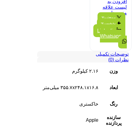
افزودن به
لیست علاقه
مندی ها
Twitter
Tumblr
Linkedin
Whatsapp
توضیحات تکمیلی
نظرات (0)
وزن
۲.۱۶ کیلوگرم
ابعاد
۳۵۵.۷x۲۴۸.۱x۱۶.۸ میلی‌متر
رنگ
خاکستری
سازنده
Apple
پردازنده