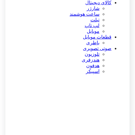
کالای دیجیتال
شارژر
ساعت هوشمند
تبلت
لپ تاپ
موبایل
قطعات موبایل
باطری
صوتی تصویری
تلوزیون
هندزفری
هدفون
اسپیکر