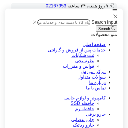
۷ روز هفته، ۲۴ ساعته
02167953
Search input
Search
منو
محصولات
صفحه اصلی
خدمات پس از فروش و گارانتی
ثبت شکایات
نظرسنجی
قوانین و مقررات
مرکز آموزش
سوالات متداول
درباره ما
تماس با ما
کامپیوتر و لوازم جانبی
حافظه SSD
حافظه رم
جارو برقی
جارو عصایی
جارو رباتیک