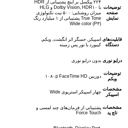
۲۲۴ پیکسل بر اینچ پشتیبانی از HDR
توضیحات
با Dolby Vision, HDR۱۰ و HLG
صفحه
میزان روشنایی: ۵۰۰ نیت تکنولوژی
نمایش
True Tone پشتیبانی از ۱ میلیارد رنگ
Wide color (P۳)
قابلیت‌های
اسپیکر, حسگر اثر انگشت, وبکم,
دستگاه
کیبورد با نور پس زمینه
درایو نوری
بدون درایو نوری
توضیحات
دوربین ۱۰۸۰p FaceTime HD
وبکم
مشخصات
چهار اسپیکر استریوی Wide
اسپیکر
مشخصات
پشتیبانی از فرمان‌های چند لمسی و
تاچ پد
Force Touch