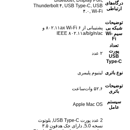
Bluetooth, Display Port,
درگاه‌های
Thunderbolt ۴, USB Type-C, USB
ارتباطی
۴.۰, Wi-Fi
توضیحات
پشتیبانی از ۸۰۲.۱۱ax Wi-Fi ۶ و
شبکه بی
IEEE ۸۰۲.۱۱a/b/g/n/ac
سیم Wi-
Fi
تعداد
پورت
۲ عدد
USB
Type-C
نوع باتری
لیتیوم پلیمری
توضیحات
۵۲.۶ وات‌ساعت
باتری
سیستم
Apple Mac OS
عامل
2 عدد پورت USB Type-C, بلوتوث
نسخه 5.0, دارای جک هدفون ۳.۵