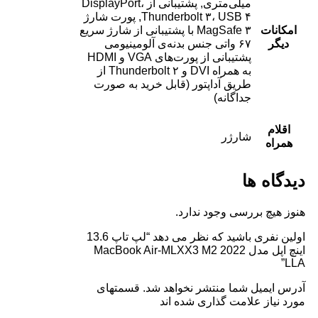
میلی‌متری, پشتیبانی از DisplayPort،
Thunderbolt ۳، USB ۴, پورت شارژ
امکانات
MagSafe ۳ با پشتیبانی از شارژ سریع
دیگر
۶۷ واتی جنس بدنه‌ی آلومینیومی
پشتیبانی از پورت‌های VGA و HDMI
به همراه DVI و Thunderbolt ۲ از
طریق آداپتور (قابل خرید به صورت
جداگانه)
اقلام
شارژر
همراه
دیدگاه ها
هنوز هیچ بررسی وجود ندارد.
اولین نفری باشید که نظر می دهد “لپ تاپ 13.6
اینچ اپل مدل MacBook Air-MLXX3 M2 2022
LLA”
آدرس ایمیل شما منتشر نخواهد شد. قسمتهای
مورد نیاز علامت گذاری شده اند