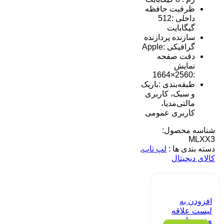
ظرفیت حافظه
داخلی :512
گیگابایت
سازنده پردازنده
گرافیکی :Apple
دقت صفحه
نمایش
:2560×1664
طبقه‌بندی :باریک
و سبک، کاربری
مالتی‌مدیا،
کاربری عمومی
شناسه محصول:
MLXX3
دسته بندی ها :
لپ تاپ
,
کالای دیجیتال
افزودن به
لیست علاقه
مندی ها