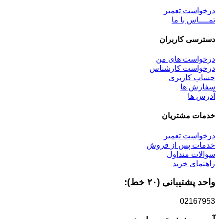
درخواست تعمیر
تمــــاس با ما
دسترسی کاربران
درخواست های من
درخواست کارشناس
حساب کاربری
سفارش ها
آدرس ها
خدمات مشتریان
درخواست تعمیر
خدمات پس از فروش
سوالات متداول
راهنمای خرید
واحد پشتیبانی (۲۰ خط):
02167953