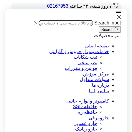
۷ روز هفته، ۲۴ ساعته
02167953
Search input
Search
منو
محصولات
صفحه اصلی
خدمات پس از فروش و گارانتی
ثبت شکایات
نظرسنجی
قوانین و مقررات
مرکز آموزش
سوالات متداول
درباره ما
تماس با ما
کامپیوتر و لوازم جانبی
حافظه SSD
حافظه رم
جارو برقی
جارو عصایی
جارو رباتیک