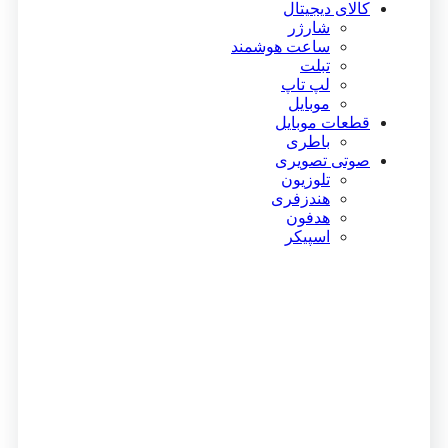
کالای دیجیتال
شارژر
ساعت هوشمند
تبلت
لپ تاپ
موبایل
قطعات موبایل
باطری
صوتی تصویری
تلوزیون
هندزفری
هدفون
اسپیکر