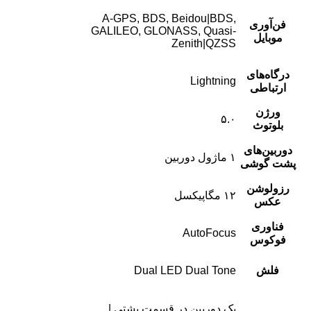
A-GPS, BDS, Beidou|BDS,
فن‌آوری
GALILEO, GLONASS, Quasi-
موبایل
Zenith|QZSS
درگاه‌های
Lightning
ارتباطی
ورژن
۵.۰
بلوتوث
دوربین‌های
۱ ماژول دوربین
پشت گوشی
رزولوشن
۱۲ مگاپیکسل
عکس
فناوری
AutoFocus
فوکوس
فلش
Dual LED Dual Tone
یک دوربین در قسمت پشتی |