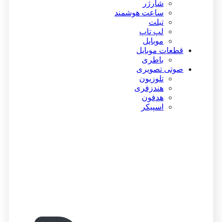
شارژر
ساعت هوشمند
تبلت
لپ تاپ
موبایل
قطعات موبایل
باطری
صوتی تصویری
تلوزیون
هندزفری
هدفون
اسپیکر