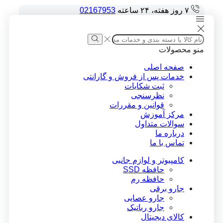
۷ روز هفته، ۲۴ ساعته
02167953
Search
input
Search
منو
محصولات
صفحه اصلی
خدمات پس از فروش و گارانتی
ثبت شکایات
نظرسنجی
قوانین و مقررات
مرکز آموزش
سوالات متداول
درباره ما
تماس با ما
کامپیوتر و لوازم جانبی
حافظه SSD
حافظه رم
جارو برقی
جارو عصایی
جارو رباتیک
کالای دیجیتال