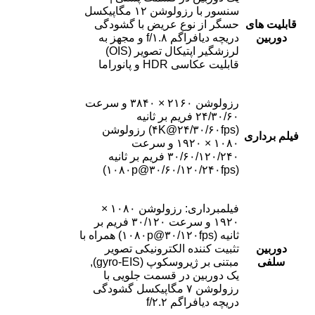
سنسور با رزولوشن ۱۲ مگاپیکسل
قابلیت های
حسگر از نوع عریض با گشودگی
دوربین
دریچه دیافراگم f/۱.۸ و مجهز به
لرزشگیر اپتیکال تصویر (OIS)
قابلیت عکاسی HDR و پانوراما
رزولوشن ۲۱۶۰ × ۳۸۴۰ و سرعت
۲۴/۳۰/۶۰ فریم بر ثانیه
(۴K@۲۴/۳۰/۶۰fps) رزولوشن
فیلم برداری
۱۰۸۰ × ۱۹۲۰ و سرعت
۳۰/۶۰/۱۲۰/۲۴۰ فریم بر ثانیه
(۱۰۸۰p@۳۰/۶۰/۱۲۰/۲۴۰fps)
فیلمبرداری: رزولوشن ۱۰۸۰ ×
۱۹۲۰ و سرعت ۳۰/۱۲۰ فریم بر
ثانیه (۱۰۸۰p@۳۰/۱۲۰fps) همراه با
دوربین
تثبیت کننده الکترونیکی تصویر
سلفی
مبتنی بر ژیروسکوپ (gyro-EIS),
یک دوربین در قسمت جلویی با
رزولوشن ۷ مگاپیکسل گشودگی
دریچه دیافراگم f/۲.۲