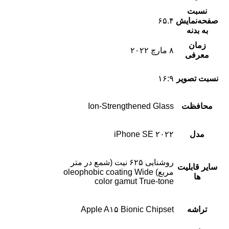
نسبت
صفحه‌نمایش
۶۵.۴
به بدنه
زمان
۸ مارچ ۲۰۲۲
معرفی
نسبت تصویر
۱۶:۹
محافظت
Ion-Strengthened Glass
مدل
iPhone SE ۲۰۲۲
روشنایی ۶۲۵ نیت (شمع در متر
سایر قابلیت
مربع) oleophobic coating Wide
ها
color gamut True-tone
تراشه
Apple A۱۵ Bionic Chipset