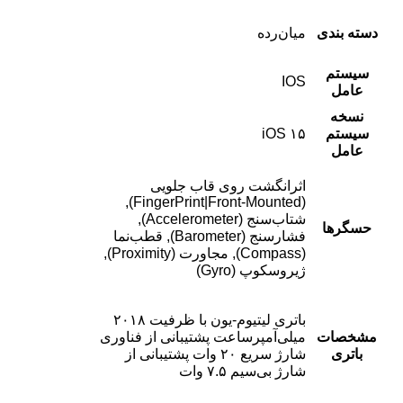
دسته ‌بندی
‌میان‌رده
سیستم
IOS
عامل
نسخه
سیستم
iOS ۱۵
عامل
اثرانگشت روی قاب جلویی
(FingerPrint|Front-Mounted),
شتاب‌سنج (Accelerometer),
حسگرها
فشارسنج (Barometer), قطب‌نما
(Compass), مجاورت (Proximity),
ژیروسکوپ (Gyro)
باتری لیتیوم-یون با ظرفیت ۲۰۱۸
مشخصات
میلی‌آمپر‌ساعت پشتیبانی از فناوری
باتری
شارژ سریع ۲۰ وات پشتیبانی از
شارژ بی‌سیم ۷.۵ وات