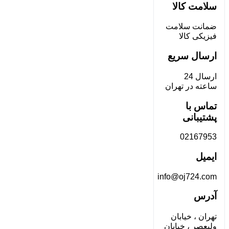
سلامت کالا
ضمانت سلامت
فیزیکی کالا
ارسال سریع
ارسال 24
ساعته در تهران
تماس با
پشتیبانی
02167953
ایمیل
info@oj724.com
آدرس
تهران ، خیابان
ولیعصر ، خیابان