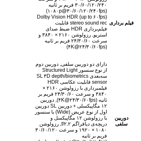
۳۰/۶۰/۱۲۰/۲۴۰ فریم بر ثانیه
(۱۰۸۰p@۳۰/۶۰/۱۲۰/۲۴۰fps)
Dolby Vision HDR (up to ۶۰fps)
فیلم برداری
stereo sound rec قابلیت
فیلم‌برداری HDR ضبط صدای
استریو, رزولوشن ۲۱۶۰ × ۳۸۴۰ و
سرعت ۲۴/۳۰/۶۰ فریم بر ثانیه
(۴K@۲۴/۳۰/۶۰fps)
دارای دو دوربین سلفی, دوربین دوم
از نوع سنسور Structured Light
سه‌بعدی SL ۳D depth/biometrics
sensor قابلیت عکاسی HDR
فیلمبرداری با رزولوشن ۲۱۶۰ ×
۳۸۴۰ و سرعت ۲۴/۳۰/۶۰ فریم بر
ثانیه (۴K@۲۴/۳۰/۶۰fps), دوربین
۱۲ مگاپیکسلی + دوربین SL دوربین
اول از نوع عریض (Wide) با سنسور
دوربین
با رزولوشن ۱۲ مگاپیکسل و
سلفی
دریچه‌ی دیافراگم f/۲.۲, رزولوشن
۱۰۸۰ × ۱۹۲۰ و سرعت ۳۰/۶۰/۱۲۰
فریم بر ثانیه