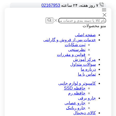
۷ روز هفته، ۲۴ ساعته
02167953
Search
input
Search
منو
محصولات
صفحه اصلی
خدمات پس از فروش و گارانتی
ثبت شکایات
نظرسنجی
قوانین و مقررات
مرکز آموزش
سوالات متداول
درباره ما
تماس با ما
کامپیوتر و لوازم جانبی
حافظه SSD
حافظه رم
جارو برقی
جارو عصایی
جارو رباتیک
کالای دیجیتال