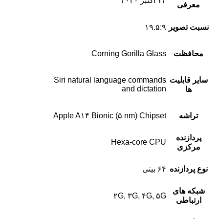
۱۳ اکتبر ۲۰۲۰
معرفی
نسبت تصویر
۱۹.۵:۹
محافظت
Corning Gorilla Glass
سایر قابلیت
Siri natural language commands
and dictation
ها
تراشه
Apple A۱۴ Bionic (۵ nm) Chipset
پردازنده‌
Hexa-core CPU
مرکزی
نوع پردازنده
۶۴ بیتی
شبکه های
۲G, ۳G, ۴G, ۵G
ارتباطی