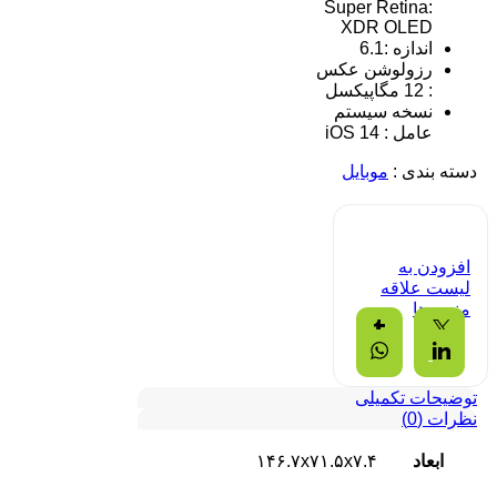
:Super Retina
XDR OLED
اندازه :6.1
رزولوشن عکس
: 12 مگاپیکسل
نسخه سیستم
عامل : iOS 14
دسته بندی :
موبایل
افزودن به
لیست علاقه
مندی ها
Tumblr
Twitter
Whatsapp
Linkedin
توضیحات تکمیلی
نظرات (0)
ابعاد
۱۴۶.۷x۷۱.۵x۷.۴