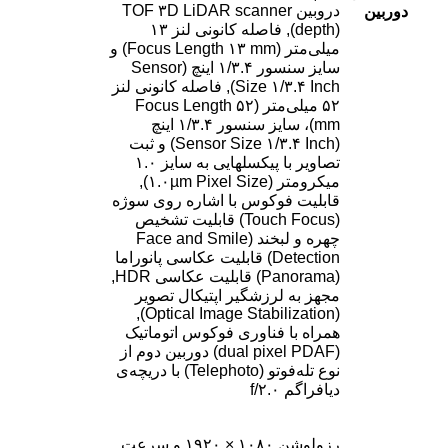
دروبین TOF ۳D LiDAR scanner
دوربین
(depth), فاصله کانونی لنز ۱۳
میلی‌متر (Focus Length ۱۳ mm) و
سایز سنسور ۱/۳.۴ اینچ (Sensor
Size ۱/۳.۴ Inch), فاصله کانونی لنز
۵۲ میلی‌متر (Focus Length ۵۲
mm)، سایز سنسور ۱/۳.۴ اینچ
(Sensor Size ۱/۳.۴ Inch) و ثبت
تصاویر با پیکسل‎هایی به سایز ۱.۰
میکرومتر (۱.۰µm Pixel Size),
قابلیت فوکوس با اشاره روی سوژه
(Touch Focus) قابلیت تشخیص
چهره و لبخند (Face and Smile
Detection) قابلیت عکاسی پانوراما
(Panorama) قابلیت عکاسی HDR,
مجهز به لرزشگیر اپتیکال تصویر
(Optical Image Stabilization),
همراه با فناوری فوکوس اتوماتیک
(dual pixel PDAF) دوربین دوم از
نوع تله‌فوتو (Telephoto) با دریچه‌ی
دیافراگم f/۲.۰
رزولوشن ۱۰۸۰ × ۱۹۲۰ و سرعت