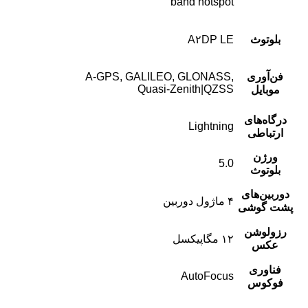
band hotspot
بلوتوث
A۲DP LE
فن‌آوری
A-GPS, GALILEO, GLONASS,
Quasi-Zenith|QZSS
موبایل
درگاه‌های
Lightning
ارتباطی
ورژن
5.0
بلوتوث
دوربین‌های
۴ ماژول دوربین
پشت گوشی
رزولوشن
۱۲ مگاپیکسل
عکس
فناوری
AutoFocus
فوکوس