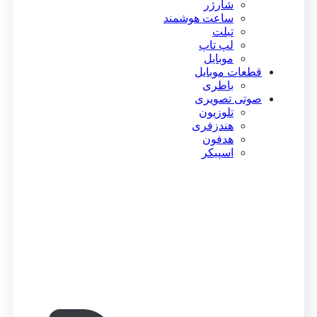
شارژر
ساعت هوشمند
تبلت
لپ تاپ
موبایل
قطعات موبایل
باطری
صوتی تصویری
تلوزیون
هندزفری
هدفون
اسپیکر