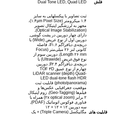
فلش
Dual Tone LED, Quad LED
ثبت تصاویر با پیکسل‎هایی به سایز
۱.۴ میکرومتر (۱.۴µm Pixel Size)،
مجهز به لرزشگیر اپتیکال تصویر
(Optical Image Stabilization),
دارای چهار دوربین در پشت گوشی,
دوربین اول از نوع عریض (Wide) با
دریچه‌ی دیافراگم f/۱.۶، فاصله
کانونی لنز ۲۶ میلی‌متر (Focus
Length ۲۶ mm), دوربین سوم از
نوع فوق‌عریض (Ultrawide) با
دریچه‌ی دیافراگم f/۲.۴, دوربین
چهارم از نوع عمیق TOF ۳D
LiDAR scanner (depth) Quad-
LED dual-tone flash HDR
(photo/panorama) قابلیت ثبت
موقعیت جغرافیایی عکس‌ها و
فیلم‌ها (Geo-Tagging), زوم اپتیکال
۲ برابر (۲x optical zoom) همراه با
فناوری فوکوس اتوماتیک (PDAF),
سه دوربین ۱۲ + ۱۲ + ۱۲
مگاپیکسل (Triple Camera) + یک
قابلیت های