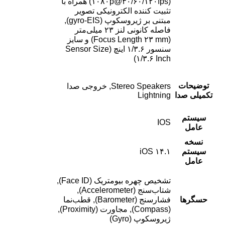
(۱۰۸۰p@۳۰/۶۰/۱۲۰fps) همراه با
تثبیت کننده الکترونیکی تصویر
مبتنی بر ژیروسکوپ (gyro-EIS),
فاصله کانونی لنز ۲۳ میلی‌متر
(Focus Length ۲۳ mm) و سایز
سنسور ۱/۳.۶ اینچ (Sensor Size
۱/۳.۶ Inch)
توضیحات
Stereo Speakers, خروجی صدا
تکمیلی صدا
Lightning
سیستم
IOS
عامل
نسخه
سیستم
iOS ۱۴.۱
عامل
تشخیص چهره بیومتریک (Face ID),
شتاب‌سنج (Accelerometer),
حسگرها
فشارسنج (Barometer), قطب‌نما
(Compass), مجاورت (Proximity),
ژیروسکوپ (Gyro)