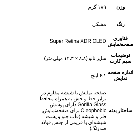
وزن
۱۸۹ گرم
رنگ
مشکی
فناوری
Super Retina XDR OLED
صفحه‌نمایش
توضیحات
سایز نانو (۸.۸ × ۱۲.۳ میلی‌متر)
سیم کارت
اندازه صفحه
۶.۱ اینچ
نمایش
صفحه نمایش با شیشه مقاوم در
برابر خط و خش به همراه محافظ
Gorilla Glass دارای پوشش
ساختار بدنه
Oleophobic برای صفحه‌نمایش,
فلز و شیشه (قاب جلو و پشت
شیشه‌ای با فریمی از جنس فولاد
ضدزنگ)