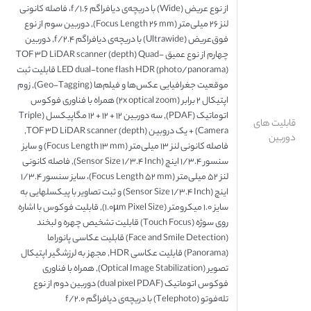
از نوع عریض (Wide) با دریچه‌ی دیافراگم f/۱.۶، فاصله کانونی
لنز ۲۶ میلی‌متر (Focus Length ۲۶ mm), دوربین سوم از نوع
فوق‌عریض (Ultrawide) با دریچه‌ی دیافراگم f/۲.۴, دوربین
چهارم از نوع عمیق TOF ۳D LiDAR scanner (depth) Quad-
LED dual-tone flash HDR (photo/panorama) قابلیت ثبت
موقعیت جغرافیایی عکس‌ها و فیلم‌ها (Geo-Tagging), زوم
اپتیکال ۲ برابر (۲x optical zoom) همراه با فناوری فوکوس
اتوماتیک (PDAF), سه دوربین ۱۲ + ۱۲ + ۱۲ مگاپیکسل (Triple
قابلیت های
Camera) + یک دروبین TOF ۳D LiDAR scanner (depth),
دوربین
فاصله کانونی لنز ۱۳ میلی‌متر (Focus Length ۱۳ mm) و سایز
سنسور ۱/۳.۴ اینچ (Sensor Size ۱/۳.۴ Inch), فاصله کانونی
لنز ۵۲ میلی‌متر (Focus Length ۵۲ mm)، سایز سنسور ۱/۳.۴
اینچ (Sensor Size ۱/۳.۴ Inch) و ثبت تصاویر با پیکسل‎هایی به
سایز ۱.۰ میکرومتر (۱.۰µm Pixel Size), قابلیت فوکوس با اشاره
روی سوژه (Touch Focus) قابلیت تشخیص چهره و لبخند
(Face and Smile Detection) قابلیت عکاسی پانوراما
(Panorama) قابلیت عکاسی HDR, مجهز به لرزشگیر اپتیکال
تصویر (Optical Image Stabilization), همراه با فناوری
فوکوس اتوماتیک (dual pixel PDAF) دوربین دوم از نوع
تله‌فوتو (Telephoto) با دریچه‌ی دیافراگم f/۲.۰