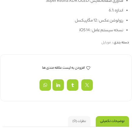
فناوری صفحه‌نمایش :Super Retina XDR OLED
اندازه :6.1
رزولوشن عکس : 12 مگاپیکسل
نسخه سیستم عامل : iOS 14
دسته بندی :
موبایل
افزودن به لیست علاقه مندی ها
توضیحات تکمیلی
نظرات (0)