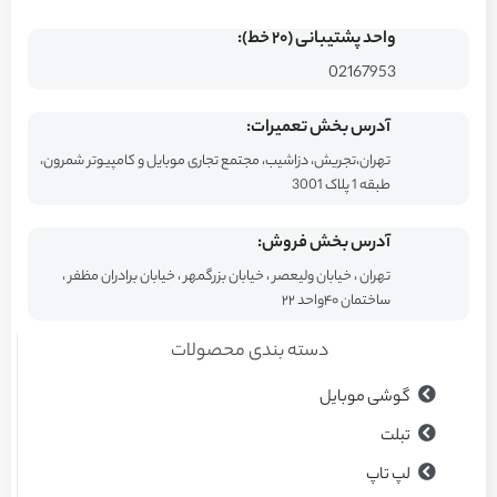
واحد پشتیبانی (۲۰ خط):
02167953
آدرس بخش تعمیرات:
تهران،تجریش، دزاشیب، مجتمع تجاری موبایل و کامپیوتر شمرون،
طبقه 1 پلاک 3001
آدرس بخش فروش:
تهران ، خیابان ولیعصر ، خیابان بزرگمهر ، خیابان برادران مظفر ،
ساختمان ۴۰واحد ۲۲
دسته بندی محصولات
گوشی موبایل
تبلت
لپ تاپ