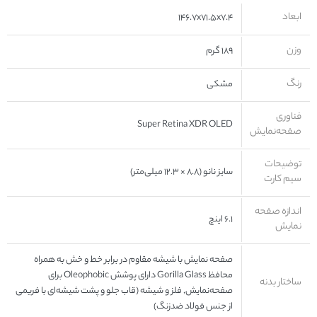
ابعاد
۱۴۶.۷x۷۱.۵x۷.۴
وزن
۱۸۹ گرم
رنگ
مشکی
فناوری
Super Retina XDR OLED
صفحه‌نمایش
توضیحات
سایز نانو (۸.۸ × ۱۲.۳ میلی‌متر)
سیم کارت
اندازه صفحه
۶.۱ اینچ
نمایش
صفحه نمایش با شیشه مقاوم در برابر خط و خش به همراه
محافظ Gorilla Glass دارای پوشش Oleophobic برای
ساختار بدنه
صفحه‌نمایش, فلز و شیشه (قاب جلو و پشت شیشه‌ای با فریمی
از جنس فولاد ضدزنگ)