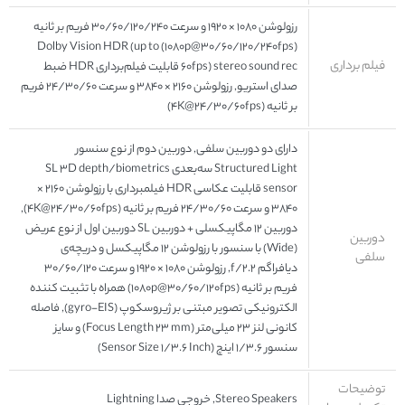
رزولوشن ۱۰۸۰ × ۱۹۲۰ و سرعت ۳۰/۶۰/۱۲۰/۲۴۰ فریم بر ثانیه
(۱۰۸۰p@۳۰/۶۰/۱۲۰/۲۴۰fps) Dolby Vision HDR (up to
فیلم برداری
۶۰fps) stereo sound rec قابلیت فیلم‌برداری HDR ضبط
صدای استریو, رزولوشن ۲۱۶۰ × ۳۸۴۰ و سرعت ۲۴/۳۰/۶۰ فریم
بر ثانیه (۴K@۲۴/۳۰/۶۰fps)
دارای دو دوربین سلفی, دوربین دوم از نوع سنسور
Structured Light سه‌بعدی SL ۳D depth/biometrics
sensor قابلیت عکاسی HDR فیلمبرداری با رزولوشن ۲۱۶۰ ×
۳۸۴۰ و سرعت ۲۴/۳۰/۶۰ فریم بر ثانیه (۴K@۲۴/۳۰/۶۰fps),
دوربین ۱۲ مگاپیکسلی + دوربین SL دوربین اول از نوع عریض
دوربین
(Wide) با سنسور با رزولوشن ۱۲ مگاپیکسل و دریچه‌ی
سلفی
دیافراگم f/۲.۲, رزولوشن ۱۰۸۰ × ۱۹۲۰ و سرعت ۳۰/۶۰/۱۲۰
فریم بر ثانیه (۱۰۸۰p@۳۰/۶۰/۱۲۰fps) همراه با تثبیت کننده
الکترونیکی تصویر مبتنی بر ژیروسکوپ (gyro-EIS), فاصله
کانونی لنز ۲۳ میلی‌متر (Focus Length ۲۳ mm) و سایز
سنسور ۱/۳.۶ اینچ (Sensor Size ۱/۳.۶ Inch)
توضیحات
Stereo Speakers, خروجی صدا Lightning