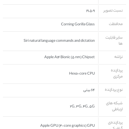
نسبت تصویر
۱۹.۵:۹
محافظت
Corning Gorilla Glass
سایر قابلیت
Siri natural language commands and dictation
ها
تراشه
Apple A۱۴ Bionic (۵ nm) Chipset
پردازنده‌
Hexa-core CPU
مرکزی
نوع پردازنده
۶۴ بیتی
شبکه های
۲G, ۳G, ۴G, ۵G
ارتباطی
پردازنده‌ی
Apple GPU (۴-core graphics) GPU
گرافیکی