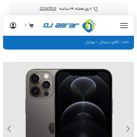
۷ روز هفته، ۲۴ ساعته
02167953
0
خانه
کالای دیجیتال
موبایل