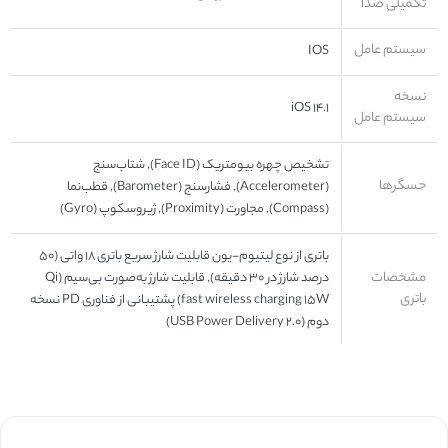
تکمیلی صدا
سیستم عامل
IOS
نسخه
iOS ۱۴.۱
سیستم عامل
تشخیص چهره بیومتریک (Face ID), شتاب‌سنج
حسگرها
(Accelerometer), فشارسنج (Barometer), قطب‌نما
(Compass), مجاورت (Proximity), ژیروسکوپ (Gyro)
باتری از نوع لیتیوم-یون قابلیت شارژ سریع باتری ۱۸ واتی (۵۰
مشخصات
درصد شارژ در ۳۰ دقیقه), قابلیت شارژ به‌صورت بی‌سیم (Qi
باتری
fast wireless charging ۱۵W) پشتیبانی از فناوری PD نسخه
دوم (USB Power Delivery ۲.۰)