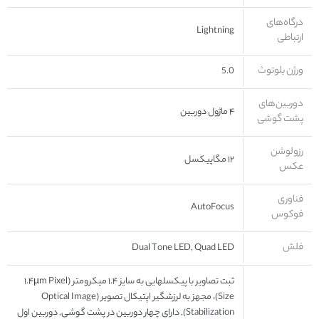
درگاه‌های
Lightning
ارتباطی
ورژن بلوتوث
5.0
دوربین‌های
۴ ماژول دوربین
پشت گوشی
رزولوشن
۱۲ مگاپیکسل
عکس
فناوری
AutoFocus
فوکوس
فلش
Dual Tone LED, Quad LED
ثبت تصاویر با پیکسل‎هایی به سایز ۱.۴ میکرومتر (۱.۴µm Pixel
Size)، مجهز به لرزشگیر اپتیکال تصویر (Optical Image
Stabilization), دارای چهار دوربین در پشت گوشی, دوربین اول