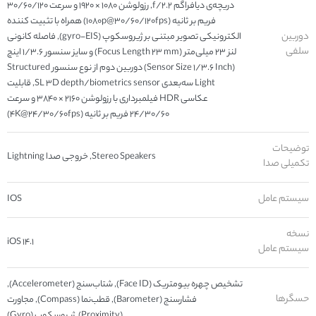
دریچه‌ی دیافراگم f/۲.۲, رزولوشن ۱۰۸۰ × ۱۹۲۰ و سرعت ۳۰/۶۰/۱۲۰
فریم بر ثانیه (۱۰۸۰p@۳۰/۶۰/۱۲۰fps) همراه با تثبیت کننده
دوربین
الکترونیکی تصویر مبتنی بر ژیروسکوپ (gyro-EIS), فاصله کانونی
سلفی
لنز ۲۳ میلی‌متر (Focus Length ۲۳ mm) و سایز سنسور ۱/۳.۶ اینچ
(Sensor Size ۱/۳.۶ Inch) دوربین دوم از نوع سنسور Structured
Light سه‌بعدی SL ۳D depth/biometrics sensor, قابلیت
عکاسی HDR فیلمبرداری با رزولوشن ۲۱۶۰ × ۳۸۴۰ و سرعت
۲۴/۳۰/۶۰ فریم بر ثانیه (۴K@۲۴/۳۰/۶۰fps)
توضیحات
Stereo Speakers, خروجی صدا Lightning
تکمیلی صدا
سیستم عامل
IOS
نسخه
iOS ۱۴.۱
سیستم عامل
تشخیص چهره بیومتریک (Face ID), شتاب‌سنج (Accelerometer),
حسگرها
فشارسنج (Barometer), قطب‌نما (Compass), مجاورت
(Proximity), ژیروسکوپ (Gyro)