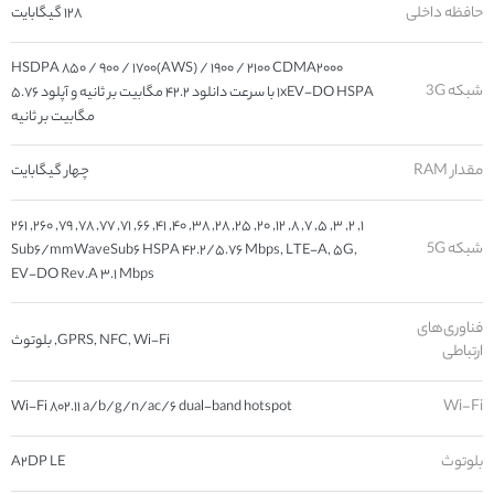
حافظه داخلی
۱۲۸ گیگابایت
HSDPA ۸۵۰ / ۹۰۰ / ۱۷۰۰(AWS) / ۱۹۰۰ / ۲۱۰۰ CDMA۲۰۰۰
شبکه 3G
۱xEV-DO HSPA با سرعت دانلود ۴۲.۲ مگابیت بر ثانیه و آپلود ۵.۷۶
مگابیت بر ثانیه
مقدار RAM
چهار گیگابایت
۱, ۲, ۳, ۵, ۷, ۸, ۱۲, ۲۰, ۲۵, ۲۸, ۳۸, ۴۰, ۴۱, ۶۶, ۷۱, ۷۷, ۷۸, ۷۹, ۲۶۰, ۲۶۱
شبکه 5G
Sub۶/mmWaveSub۶ HSPA ۴۲.۲/۵.۷۶ Mbps, LTE-A, ۵G,
EV-DO Rev.A ۳.۱ Mbps
فناوری‌های
GPRS, NFC, Wi-Fi, بلوتوث
ارتباطی
Wi-Fi ۸۰۲.۱۱ a/b/g/n/ac/۶ dual-band hotspot
Wi-Fi
بلوتوث
A۲DP LE