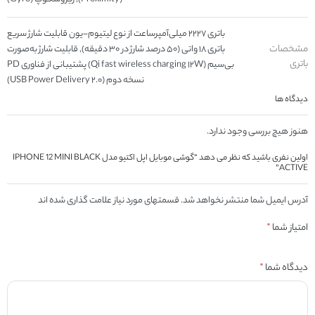
باتری ۲۲۲۷ میلی‌آمپرساعت از نوع لیتیوم-یون قابلیت شارژ سریع
مشخصات
باتری ۱۸ واتی (۵۰ درصد شارژ در ۳۰ دقیقه), قابلیت شارژ به‌صورت
باتری
بی‌سیم (Qi fast wireless charging ۱۲W) پشتیبانی از فناوری PD
نسخه دوم (USB Power Delivery ۲.۰)
دیدگاه ها
هنوز هیچ بررسی وجود ندارد.
اولین نفری باشید که نظر می دهد “گوشی موبایل اپل اکتیو مدل IPHONE 12 MINI BLACK
ACTIVE”
آدرس ایمیل شما منتشر نخواهد شد. قسمتهای مورد نیاز علامت گذاری شده اند
امتیاز شما
*
دیدگاه شما
*