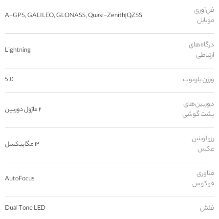
فن‌آوری
A-GPS, GALILEO, GLONASS, Quasi-Zenith|QZSS
موبایل
درگاه‌های
Lightning
ارتباطی
ورژن بلوتوث
5.0
دوربین‌های
۲ ماژول دوربین
پشت گوشی
رزولوشن
۱۲ مگاپیکسل
عکس
فناوری
AutoFocus
فوکوس
فلش
Dual Tone LED