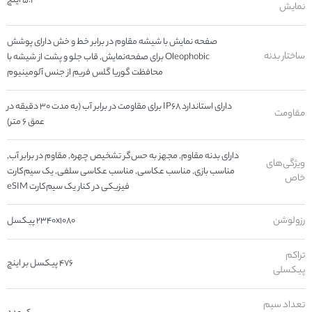
۵.۴ اینچ
نمایش
صفحه نمایش با شیشه مقاوم در برابر خط و خش دارای پوشش
ساختار بدنه
Oleophobic برای صفحه‌نمایش, قاب جلو و پشت از شیشه با
محافظت گوریا گلس فریم از جنس آلومینیوم
دارای استاندارد IP۶۸ برای مقاومت در برابر آب (به مدت ۳۰ دقیقه در
مقاومت
عمق ۶ متر)
دارای بدنه مقاوم, مجهز به حس‌گر تشخیص چهره, مقاوم در برابر آب,
ویژگی‌های
مناسب بازی, مناسب عکاسی, مناسب عکاسی سلفی, یک سیم‌کارت
خاص
فیزیکی در کنار یک سیم‌کارت eSIM
رزولوشن
۲۳۴۰x۱۰۸۰ پیکسل
تراکم
۴۷۶ پیکسل بر اینچ
پیکسلی
تعداد سیم