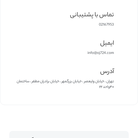
تماس با پشتیبانی
02167953
ایمیل
info@oj724.com
آدرس
تهران ، خیابان ولیعصر ، خیابان بزرگمهر ، خیابان برادران مظفر ، ساختمان
۴۰واحد ۲۲