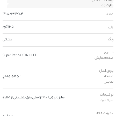
توضیحات تکمیلی
نظرات (0)
ابعاد
۱۳۱.۵x۶۴.۲x۷.۴
وزن
۱۳۵ گرم
رنگ
مشکی
فناوری
Super Retina XDR OLED
صفحه‌نمایش
بازه‌ی اندازه
صفحه
۵.۰ تا ۵.۵ اینچ
نمایش
توضیحات
سایز نانو (۸.۸ × ۱۲.۳ میلی‌متر), پشتیبانی از eSIM
سیم کارت
اندازه صفحه