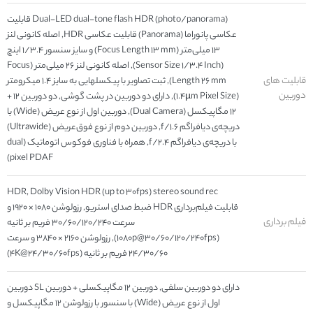
Dual-LED dual-tone flash HDR (photo/panorama) قابلیت
عکاسی پانوراما (Panorama) قابلیت عکاسی HDR, اصله کانونی لنز
۱۳ میلی‌متر (Focus Length ۱۳ mm) و سایز سنسور ۱/۳.۴ اینچ
(Sensor Size ۱/۳.۴ Inch), اصله کانونی لنز ۲۶ میلی‌متر (Focus
قابلیت های
Length ۲۶ mm), ثبت تصاویر با پیکسل‎هایی به سایز ۱.۴ میکرومتر
دوربین
(۱.۴µm Pixel Size), دارای دو دوربین در پشت گوشی, دو دوربین ۱۲ +
۱۲ مگاپیکسل (Dual Camera), دوربین اول از نوع عریض (Wide) با
دریچه‌ی دیافراگم f/۱.۶, دوربین دوم از نوع فوق‌عریض (Ultrawide)
با دریچه‌ی دیافراگم f/۲.۴, همراه با فناوری فوکوس اتوماتیک (dual
pixel PDAF)
HDR, Dolby Vision HDR (up to ۳۰fps) stereo sound rec
قابلیت فیلم‌برداری HDR ضبط صدای استریو, رزولوشن ۱۰۸۰ × ۱۹۲۰ و
فیلم برداری
سرعت ۳۰/۶۰/۱۲۰/۲۴۰ فریم بر ثانیه
(۱۰۸۰p@۳۰/۶۰/۱۲۰/۲۴۰fps), رزولوشن ۲۱۶۰ × ۳۸۴۰ و سرعت
۲۴/۳۰/۶۰ فریم بر ثانیه (۴K@۲۴/۳۰/۶۰fps)
دارای دو دوربین سلفی, دوربین ۱۲ مگاپیکسلی + دوربین SL دوربین
اول از نوع عریض (Wide) با سنسور با رزولوشن ۱۲ مگاپیکسل و