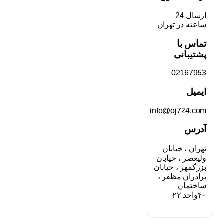
ارسال 24
ساعته در تهران
تماس با
پشتیبانی
02167953
ایمیل
info@oj724.com
آدرس
تهران ، خیابان
ولیعصر ، خیابان
بزرگمهر ، خیابان
برادران مظفر ،
ساختمان
۴۰واحد ۲۲