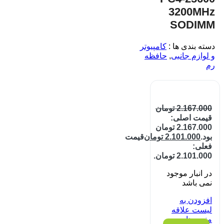
3200MHz
SODIMM
دسته بندی ها :
کامپیوتر
و لوازم جانبی
,
حافظه
رم
2.167.000
تومان
قیمت اصلی:
2.167.000 تومان
بود.
2.101.000
تومان
قیمت
فعلی:
2.101.000 تومان.
در انبار موجود
نمی باشد
افزودن به
لیست علاقه
مندی ها