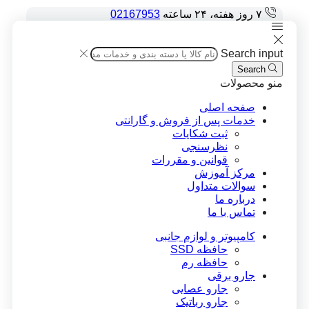
۷ روز هفته، ۲۴ ساعته
02167953
Search input
Search
منو
محصولات
صفحه اصلی
خدمات پس از فروش و گارانتی
ثبت شکایات
نظرسنجی
قوانین و مقررات
مرکز آموزش
سوالات متداول
درباره ما
تماس با ما
کامپیوتر و لوازم جانبی
حافظه SSD
حافظه رم
جارو برقی
جارو عصایی
جارو رباتیک