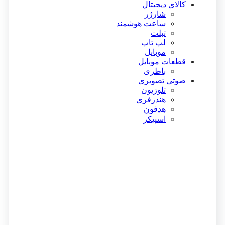
کالای دیجیتال
شارژر
ساعت هوشمند
تبلت
لپ تاپ
موبایل
قطعات موبایل
باطری
صوتی تصویری
تلوزیون
هندزفری
هدفون
اسپیکر