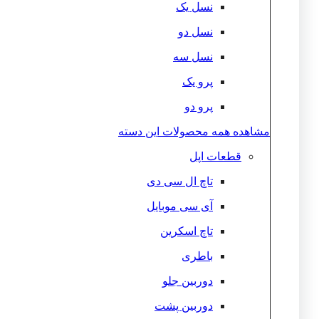
نسل یک
نسل دو
نسل سه
پرو یک
پرو دو
مشاهده همه محصولات این دسته
قطعات اپل
تاچ ال سی دی
آی سی موبایل
تاچ اسکرین
باطری
دوربین جلو
دوربین پشت