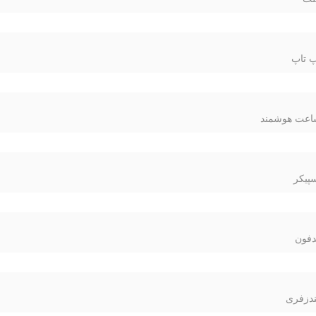
 تاپ
عت هوشمند
پیکر
فون
دزفری