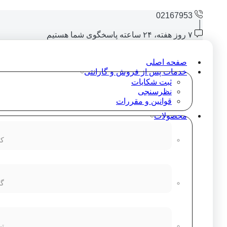
02167953
۷ روز هفته، ۲۴ ساعته پاسخگوی شما هستیم
صفحه اصلی
خدمات پس از فروش و گارانتی
ثبت شکایات
نظرسنجی
قوانین و مقررات
محصولات
کا
گو
تب