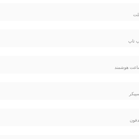
لت
 تاپ
عت هوشمند
پیکر
فون