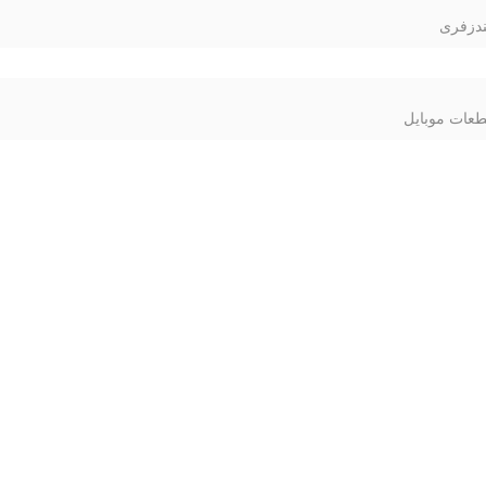
دزفری
عات موبایل