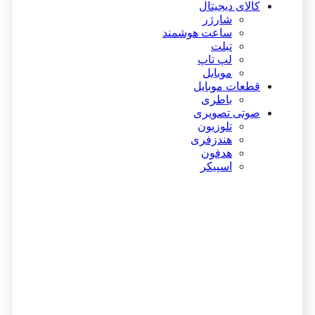
کالای دیجیتال
شارژر
ساعت هوشمند
تبلت
لپ تاپ
موبایل
قطعات موبایل
باطری
صوتی تصویری
تلوزیون
هندزفری
هدفون
اسپیکر