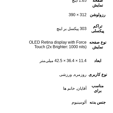
صفحه
1.65 اینچ
نمایش
رزولوشن
312 × 390
تراکم
303 پیکسل بر اینچ
پیکسلی
نوع صفحه
OLED Retina display with Force
Touch (2x Brighter: 1000 nits)
نمایش
ابعاد
11.4 × 36.4 × 42.5 میلی‌متر
نوع کاربری
روزمره, ورزشی
مناسب
آقایان, خانم ها
برای
جنس بدنه
آلومینیوم