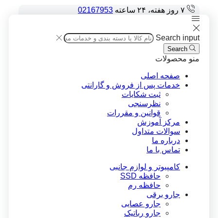
۷ روز هفته، ۲۴ ساعته
02167953
Search input
Search
منو
محصولات
صفحه اصلی
خدمات پس از فروش و گارانتی
ثبت شکایات
نظرسنجی
قوانین و مقررات
مرکز آموزش
سوالات متداول
درباره ما
تماس با ما
کامپیوتر و لوازم جانبی
حافظه SSD
حافظه رم
جارو برقی
جارو عصایی
جارو رباتیک