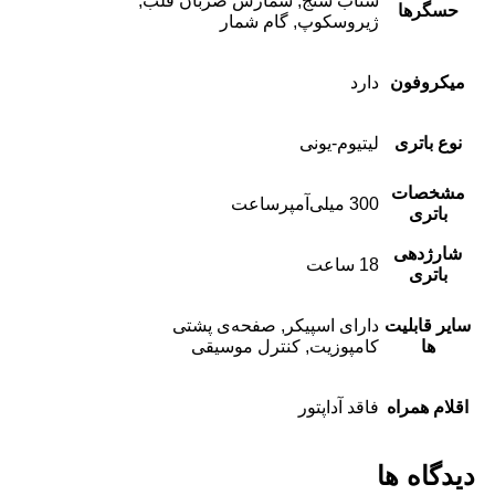
شتاب سنج, شمارش ضربان قلب,
حسگرها
ژیروسکوپ, گام شمار
میکروفون
دارد
نوع باتری
لیتیوم-یونی
مشخصات
300 میلی‌آمپرساعت
باتری
شارژدهی
18 ساعت
باتری
سایر قابلیت
دارای اسپیکر, صفحه‌ی پشتی
ها
کامپوزیت, کنترل موسیقی
اقلام همراه
فاقد آداپتور
دیدگاه ها