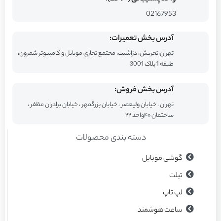
02167953
آدرس بخش تعمیرات:
تهران،تجریش، دزاشیب، مجتمع تجاری موبایل و کامپیوتر شمرون،
طبقه 1 پلاک 3001
آدرس بخش فروش:
تهران ، خیابان ولیعصر ، خیابان بزرگمهر ، خیابان برادران مظفر ،
ساختمان ۴۰واحد ۲۲
دسته بندی محصولات
گوشی موبایل
تبلت
لپ تاپ
ساعت هوشمند