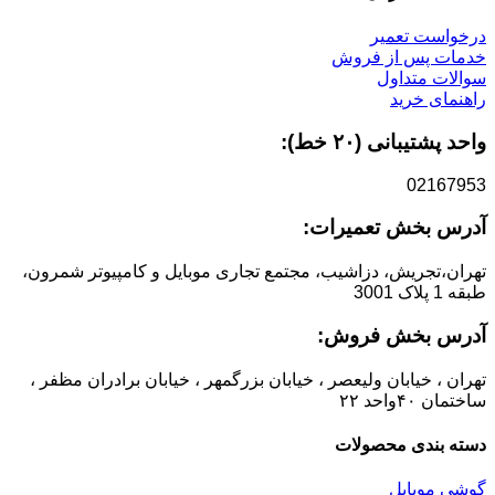
درخواست تعمیر
خدمات پس از فروش
سوالات متداول
راهنمای خرید
واحد پشتیبانی (۲۰ خط):
02167953
آدرس بخش تعمیرات:
تهران،تجریش، دزاشیب، مجتمع تجاری موبایل و کامپیوتر شمرون،
طبقه 1 پلاک 3001
آدرس بخش فروش:
تهران ، خیابان ولیعصر ، خیابان بزرگمهر ، خیابان برادران مظفر ،
ساختمان ۴۰واحد ۲۲
دسته بندی محصولات
گوشی موبایل