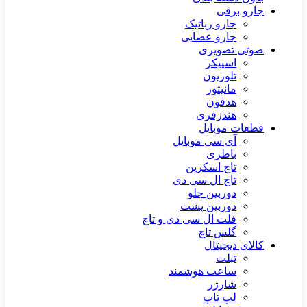
جارو برقی
جارو رباتیک
جارو عصایی
صوتی تصویری
اسپیکر
تلوزیون
مانیتور
هدفون
هندزفری
قطعات موبایل
آی سی موبایل
باطری
تاچ اسکرین
تاچ ال سی دی
دوربین جلو
دوربین پشت
فلت ال سی دی و تاچ
گلس تاچ
کالای دیجیتال
تبلت
ساعت هوشمند
شارژر
لپ تاپ