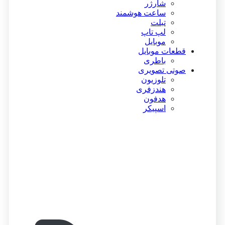
شارژر
ساعت هوشمند
تبلت
لپ تاپ
موبایل
قطعات موبایل
باطری
صوتی تصویری
تلوزیون
هندزفری
هدفون
اسپیکر