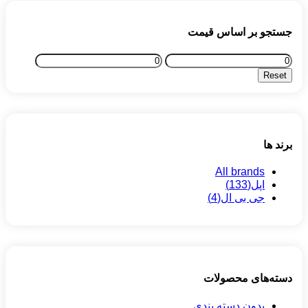
جستجو بر اساس قیمت
Max
Min
price
price
Reset
برند ها
All brands
اپل
(133)
جی بی ال
(4)
دسته‌های محصولات
بدون دسته بندی