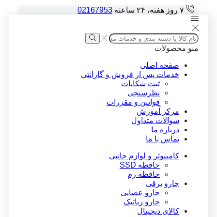
۷ روز هفته، ۲۴ ساعته
02167953
Search
input
Search
منو
محصولات
صفحه اصلی
خدمات پس از فروش و گارانتی
ثبت شکایات
نظرسنجی
قوانین و مقررات
مرکز آموزش
سوالات متداول
درباره ما
تماس با ما
کامپیوتر و لوازم جانبی
حافظه SSD
حافظه رم
جارو برقی
جارو عصایی
جارو رباتیک
کالای دیجیتال