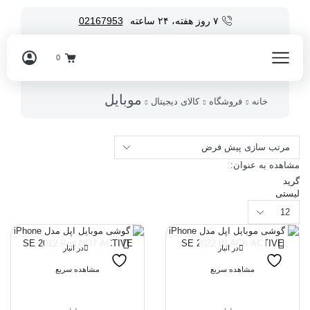
۷ روز هفته، ۲۴ ساعته
02167953
0
موبایل
خانه
فروشگاه
کالای دیجیتال
مشاهده به عنوان:
گرید
لیستی
محصولات
در
هر
صفحه
در انبار
در انبار
موجود نمی
موجود نمی
مشاهده سریع
مشاهده سریع
باشد
باشد